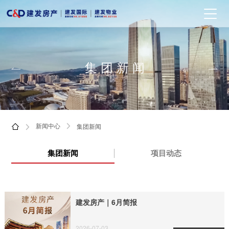
集团新闻


新闻中心
集团新闻



集团新闻
项目动态
建发房产｜6月简报
2026-07-03