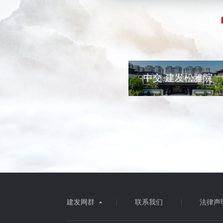
中交·建发松雅院
建发网群
联系我们
法律声
