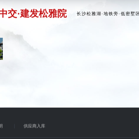
中交·建发松雅院
长沙松雅湖·地铁旁·低密墅
明
供应商入库