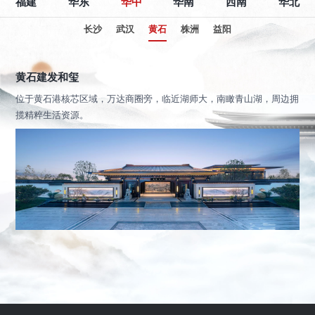
福建
华东
华中
华南
西南
华北
长沙
武汉
黄石
株洲
益阳
黄石建发和玺
位于黄石港核芯区域，万达商圈旁，临近湖师大，南瞰青山湖，周边拥
揽精粹生活资源。