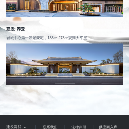
建发·养云
岩城中心第一湖景豪宅，188㎡-278㎡观湖大平层
建发网群

联系我们
法律声明
供应商入库