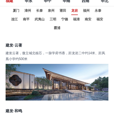
福建
华东
华中
华南
西南
华北
厦门
漳州
长泰
泉州
莆田
龙岩
福州
永泰
连江
南平
武夷山
三明
宁德
福清
南安
福安
霞浦
建发·云著
建发云著，傲立城北核芯，一脉学府书香，距龙岩二中约14米、距凤
凰小学约500米
建发·和鸣