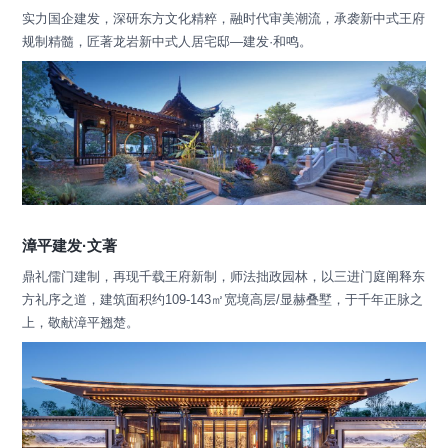
实力国企建发，深研东方文化精粹，融时代审美潮流，承袭新中式王府
规制精髓，匠著龙岩新中式人居宅邸—建发·和鸣。
漳平建发·文著
鼎礼儒门建制，再现千载王府新制，师法拙政园林，以三进门庭阐释东
方礼序之道，建筑面积约109-143㎡宽境高层/显赫叠墅，于千年正脉之
上，敬献漳平翘楚。