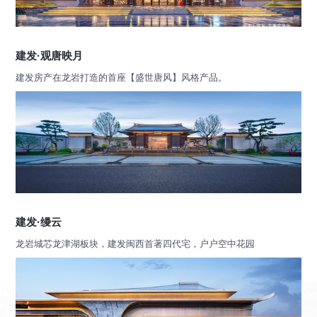
建发·观唐映月
建发房产在龙岩打造的首座【盛世唐风】风格产品。
建发·缦云
龙岩城芯龙津湖板块，建发闽西首著四代宅，户户空中花园