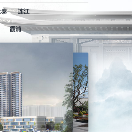
永泰
连江
霞浦
