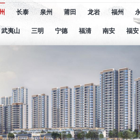
州
长泰
泉州
莆田
龙岩
福州
武夷山
三明
宁德
福清
南安
福安