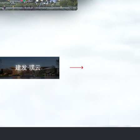
建发·璞云
