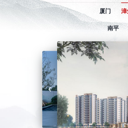
厦门
漳
南平
