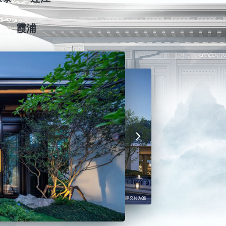
永泰
连江
霞浦
