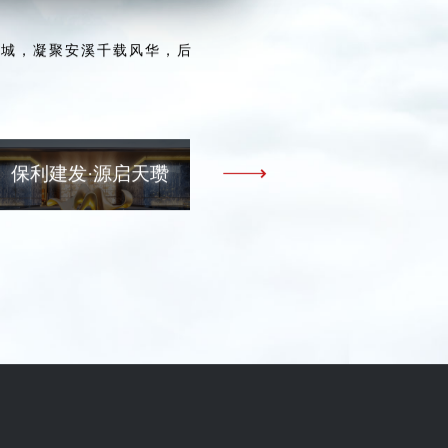
老城，凝聚安溪千载风华，后
保利建发·源启天瓒
