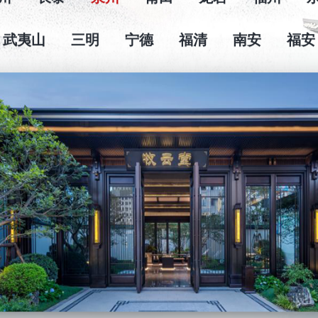
州
长泰
泉州
莆田
龙岩
福州
武夷山
三明
宁德
福清
南安
福安