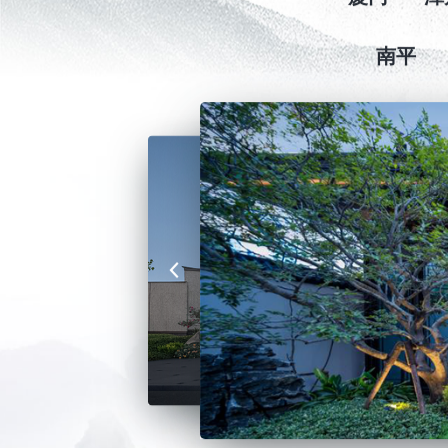
厦门
漳
南平
