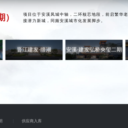
项目位于安溪凤城中轴，二环核芯地段，前启繁华
期）
接潜力新城，同频安溪城市化发展脚步。
晋江建发·缙湖
安溪·建发弘桥央玺二期