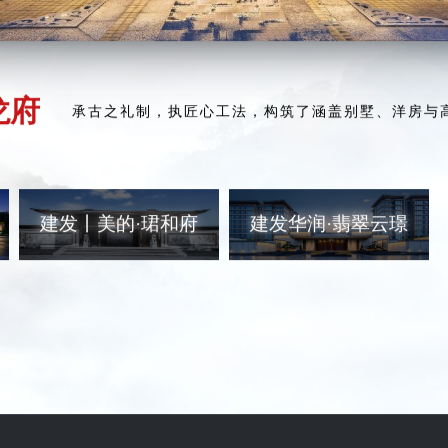
龙府
承古之礼制，执匠心工法，构筑了涵盖别墅、洋房与
建发丨美的·珺和府
建发华润·翡翠云璟