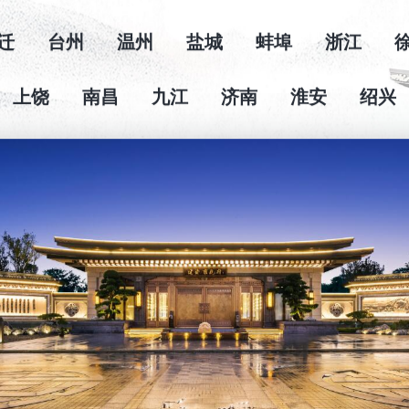
州
苏州
太仓
南京
无锡
张家港
迁
台州
温州
盐城
蚌埠
浙江
上饶
南昌
九江
济南
淮安
绍兴