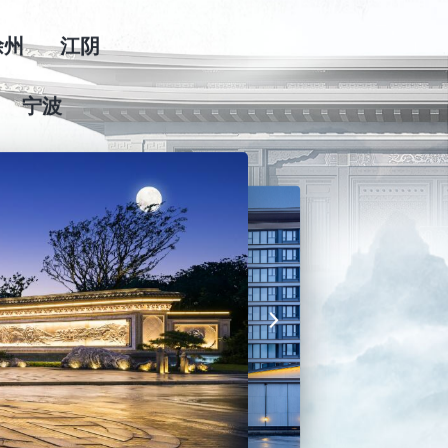
合肥
六安
徐州
江阴
宁波
