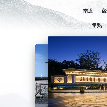
上海
杭
南通
宿
常熟
