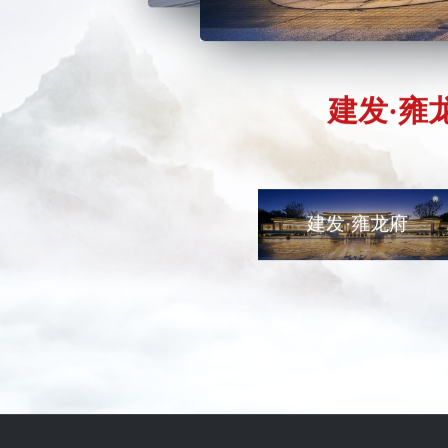
建发·雍
建发·雍龙府