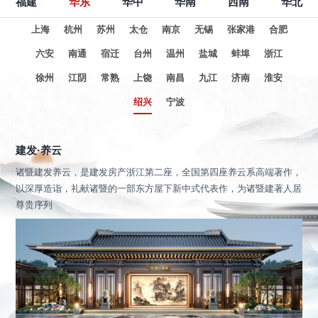
福建
华东
华中
华南
西南
华北
上海
杭州
苏州
太仓
南京
无锡
张家港
合肥
六安
南通
宿迁
台州
温州
盐城
蚌埠
浙江
徐州
江阴
常熟
上饶
南昌
九江
济南
淮安
绍兴
宁波
建发·养云
诸暨建发养云，是建发房产浙江第二座，全国第四座养云系高端著作，
以深厚造诣，礼献诸暨的一部东方屋下新中式代表作，为诸暨建著人居
尊贵序列