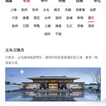
福建
华东
华中
华南
西南
华北
上海
杭州
苏州
太仓
南京
无锡
张家港
合肥
六安
南通
宿迁
台州
温州
盐城
蚌埠
浙江
徐州
江阴
常熟
上饶
南昌
九江
济南
淮安
绍兴
宁波
义乌·江映月
江映月，义乌难得低密墅区，紧邻约50亩景观湖区双江湖，奢享一线
湖居大境。