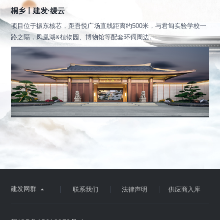
桐乡丨建发·缦云
项目位于振东核芯，距吾悦广场直线距离约500米，与君匋实验学校一
路之隔，凤凰湖&植物园、博物馆等配套环伺周边。
建发网群

联系我们
法律声明
供应商入库