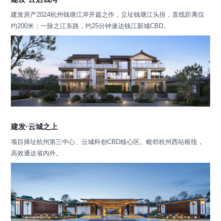
建发房产2024杭州钱塘江岸开篇之作，立址钱塘江头排，直线距离仅
约200米；一脉之江东路，约25分钟速达钱江新城CBD。
建发·云城之上
项目择址杭州第三中心、云城科创CBD核心区。毗邻杭州西站枢纽，
高效通达省内外。