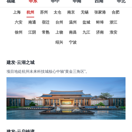
福建
华东
华中
华南
西南
华北
上海
杭州
苏州
太仓
南京
无锡
张家港
合肥
六安
南通
宿迁
台州
温州
盐城
蚌埠
浙江
徐州
江阴
常熟
上饶
南昌
九江
济南
淮安
绍兴
宁波
建发·云湖之城
项目地处杭州未来科技城核心中轴“黄金三角区”。
建发·云启钱湾