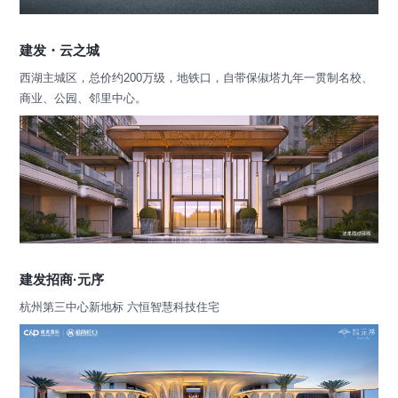
建发・云之城
西湖主城区，总价约200万级，地铁口，自带保俶塔九年一贯制名校、
商业、公园、邻里中心。
建发招商·元序
杭州第三中心新地标 六恒智慧科技住宅