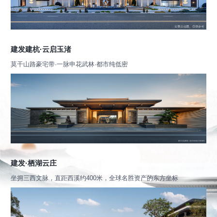
建发建杭·云启玉渚
莫干山路豪宅带·一脉申花武林·都市纯低密
建发·栖湖云庄
坐拥三西文脉，直距西溪约400米，全球名胜资产的东方坐标