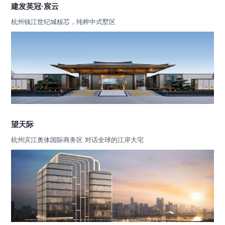
建发英冠·宸云
杭州钱江世纪城核芯，纯粹中式墅区
望天际
杭州滨江奥体国际商务区 对话全球的江岸大宅